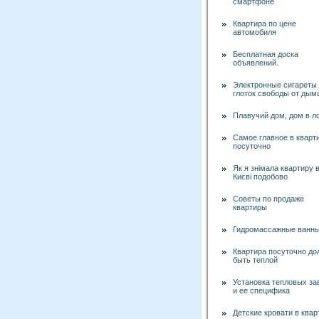
смартфоне
Квартира по цене
автомобиля
Бесплатная доска
объявлений.
Электронные сигареты 
глоток свободы от дым
Плавучий дом, дом в л
Самое главное в кварт
посуточно
Як я знімала квартиру 
Києві подобово
Советы по продаже
квартиры
Гидромассажные ванны
Квартира посуточно до
быть теплой
Установка тепловых за
и ее специфика
Детские кровати в квар