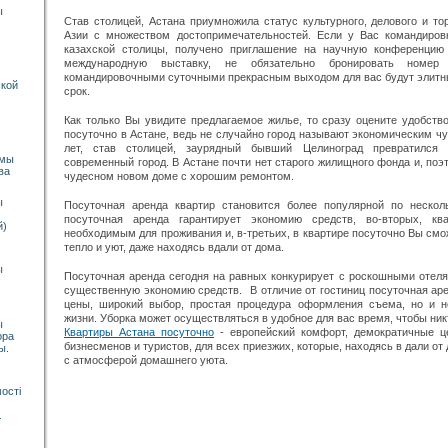
ы
Став столицей, Астана приумножила статус культурного, делового и то
Азии с множеством достопримечательностей. Если у Вас командиров
казахской столицы, получено приглашение на научную конференцию 
международную выставку, не обязательно бронировать номе
командировочными суточными прекрасным выходом для вас будут элитн
ской
срок.
Как только Вы увидите предлагаемое жилье, то сразу оцените удобст
посуточно в Астане, ведь не случайно город называют экономическим чу
лет, став столицей, заурядный бывший Целиноград превратился 
емы
современный город. В Астане почти нет старого жилищного фонда и, поэ
ва
чудесном новом доме с хорошим ремонтом.
ы
Посуточная аренда квартир становится более популярной по нескол
посуточная аренда гарантирует экономию средств, во-вторых, к
й)
необходимым для проживания и, в-третьих, в квартире посуточно Вы см
тепло и уют, даже находясь вдали от дома.
ы
Посуточная аренда сегодня на равных конкурирует с роскошными отел
существенную экономию средств. В отличие от гостиниц посуточная аре
цены, широкий выбор, простая процедура оформления съема, но и н
жизни. Уборка может осуществляться в удобное для вас время, чтобы ни
ы
Квартиры Астана посуточно
- европейский комфорт, демократичные ц
ора
бизнесменов и туристов, для всех приезжих, которые, находясь в дали от 
ы.
с атмосферой домашнего уюта.
ості
ї