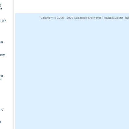
)
ва
Copyright © 1995 - 2008 Киевское агентство недвижимости "Г
ьно?
ия
евом
ля
е
 с
з