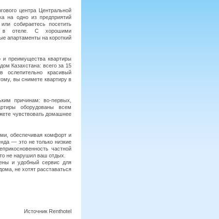
ргового центра Центральной
ка на одно из предприятий
или собираетесь посетить
р в отеле. С хорошими
ые апартаменты на короткий
во и преимущества квартиры
дом Казахстана: всего за 15
в ослепительно красивый
тому, вы снимете квартиру в
ьким причинам: во-первых,
вартиры оборудованы всем
ожете чувствовать домашнее
ями, обеспечивая комфорт и
нда — это не только низкие
еприкосновенность частной
кто не нарушил ваш отдых.
ены и удобный сервис для
дома, не хотят расставаться
Источник Renthotel