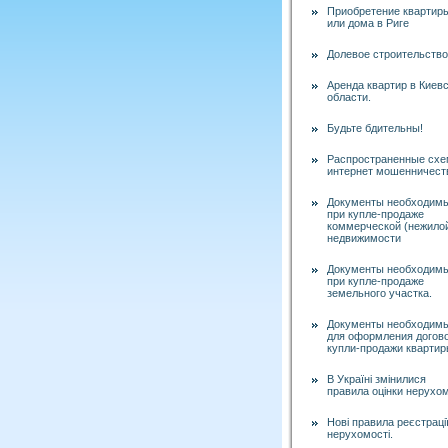
Приобретение квартир
или дома в Риге
Долевое строительство
Аренда квартир в Киев
области.
Будьте бдительны!
Распространенные сх
интернет мошенничест
Документы необходим
при купле-продаже
коммерческой (нежило
недвижимости
Документы необходим
при купле-продаже
земельного участка.
Документы необходим
для оформления догов
купли-продажи квартир
В Україні змінилися
правила оцінки нерухом
Нові правила реєстраці
нерухомості.