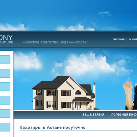
главная
|
о ко
киевское агентство недвижимости
и
ваша заявка
|
полезная инф
Квартиры в Астане посуточно