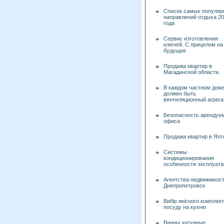
Список самых популяр
направлений отдыха 2
года
Сервис изготовления
ключей. С прицелом на
будущее
Продажа квартир в
Магаданской области.
В каждом частном дом
должен быть
вентиляционный агрега
Безопасность арендуе
офиса
Продажа квартир в Ялт
Системы
кондиционирования
особенности эксплуата
Агентства недвижимос
Днепропетровск
Вибір якісного комплек
посуду на кухню
Ванны чугунные