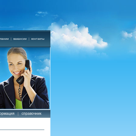
мпании
|
вакансии
|
контакты
ормация
|
справочник